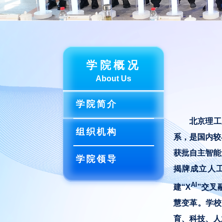
学院概况
About Us
学院简介
北京理工
组织机构
系，是国内较
获批自主智能
学院领导
揭牌成立人工
AI
建“X
”交叉
慧变革。学校
育、科技、人