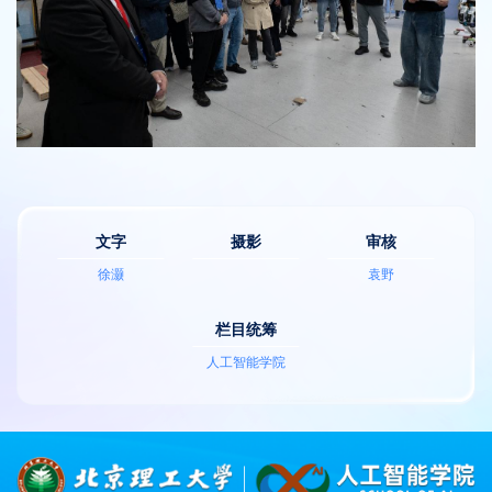
文字
摄影
审核
徐灏
袁野
栏目统筹
人工智能学院