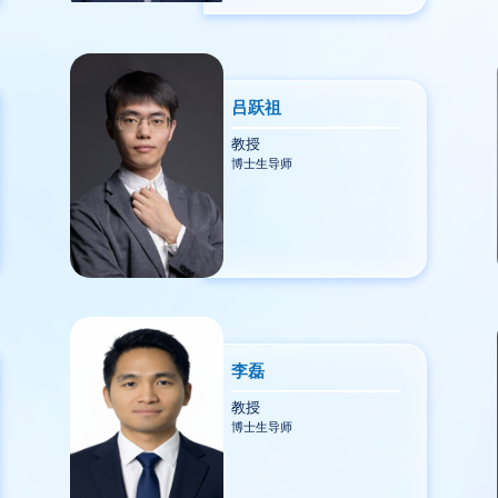
吕跃祖
教授
博士生导师
李磊
教授
博士生导师