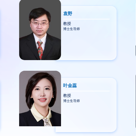
袁野
教授
博士生导师
叶金蕊
教授
博士生导师