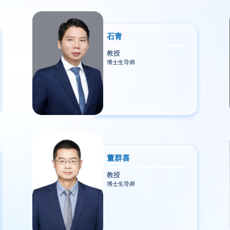
石青
教授
博士生导师
董群喜
教授
博士生导师