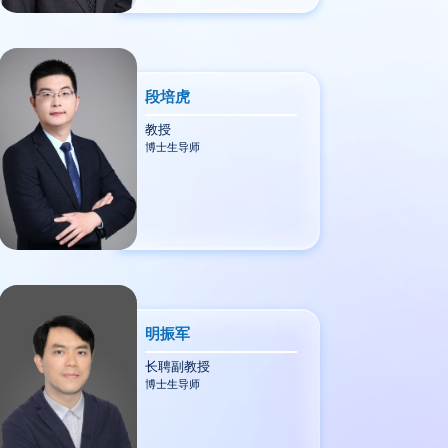
段培虎
教授
博士生导师
明振军
长聘副教授
博士生导师