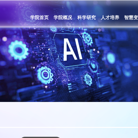
学院首页
学院概况
科学研究
人才培养
智慧