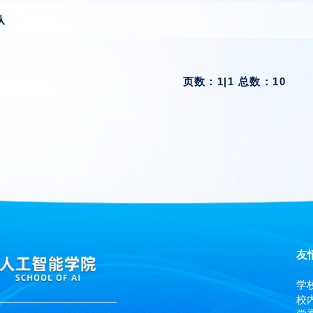
队
页数：1|1 总数：10
友
学
校